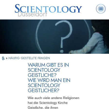
Düsseldorf
L. Ron
Was ist
Ehrenamtliche
Häufig gestellte
Bücher
Hubbard
Scientology?
Geistliche
Fragen
»
HÄUFIG GESTELLTE FRAGEN
WARUM GIBT ES IN
SCIENTOLOGY
GEISTLICHE?
WIE WIRD MAN EIN
SCIENTOLOGY
GEISTLICHER?
Wie auch viele andere Religionen
hat die Scientology Kirche
Geistliche, die ihren