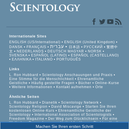
Internationale Sites
ENGLISH (US/International)
ENGLISH (United Kingdom)
עברית
DANSK
FRANÇAIS
日本語
РУССКИЙ
繁體中
文
NEDERLANDS
DEUTSCH
MAGYAR
NORSK
SVENSKA
ESPAÑOL (LATINO)
ESPAÑOL (CASTELLANO)
ΕΛΛΗΝΙΚA
ITALIANO
PORTUGUÊS
Links
L. Ron Hubbard
Scientology Anschauungen und Praxis
Eine Stimme für die Menschlichkeit
Ehrenamtliche
Geistliche
Häufig gestellte Fragen
Bücher
Online-Kurse
Weitere Informationen
Kontakt aufnehmen
Orte
Ähnliche Seiten
L. Ron Hubbard
Dianetik
Scientology Network
Scientology Religion
David Miscavige
Starten Sie Ihren
kostenlosen Online-Kurs
Ehrenamtliche Geistliche der
Scientology
International Association of Scientologists
Freedom Magazine
Der Weg zum Glücklichsein
Für eine
Welt ohne Drogenkonsum
United for Human Rights
Youth
Machen Sie Ihren ersten Schritt
for Human Rights
Citizens Commission on Human Rights