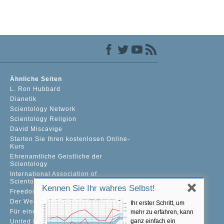
Ähnliche Seiten
L. Ron Hubbard
Dianetik
Scientology Network
Scientology Religion
David Miscavige
Starten Sie Ihren kostenlosen Online-
Kurs
Ehrenamtliche Geistliche der
Scientology
International Association of
Scientologists
Kennen Sie Ihr wahres Selbst!
Freedom Magazine
Der Weg zum Glücklichsein
Ihr erster Schritt, um
Für eine Welt ohne Drogenkonsum
mehr zu erfahren, kann
ganz einfach ein
United for Human Rights