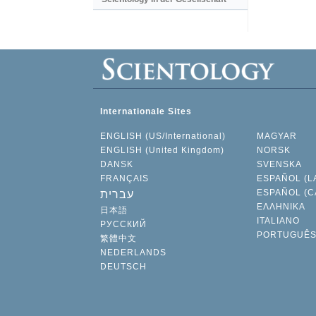
Internationale Sites
ENGLISH (US/International)
MAGYAR
ENGLISH (United Kingdom)
NORSK
DANSK
SVENSKA
FRANÇAIS
ESPAÑOL (L
ESPAÑOL (C
עברית
ΕΛΛΗΝΙΚA
日本語
ITALIANO
РУССКИЙ
PORTUGUÊ
繁體中文
NEDERLANDS
DEUTSCH