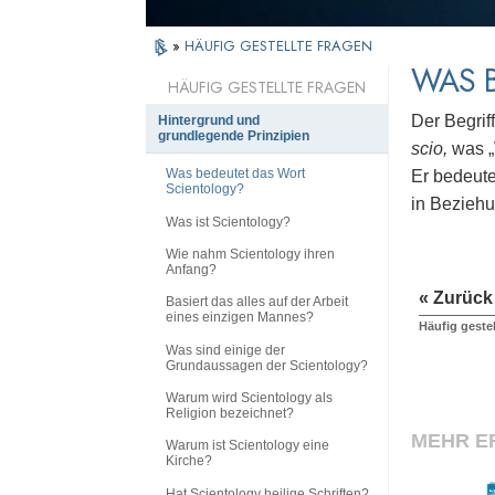
»
HÄUFIG GESTELLTE FRAGEN
WAS 
HÄUFIG GESTELLTE FRAGEN
Der Begrif
Hintergrund und
grundlegende Prinzipien
scio,
was „
Was bedeutet das Wort
Er bedeute
Scientology?
in Beziehu
Was ist Scientology?
Wie nahm Scientology ihren
Anfang?
« Zurück
Basiert das alles auf der Arbeit
eines einzigen Mannes?
Häufig geste
Was sind einige der
Grundaussagen der Scientology?
Warum wird Scientology als
Religion bezeichnet?
MEHR E
Warum ist Scientology eine
Kirche?
Hat Scientology heilige Schriften?