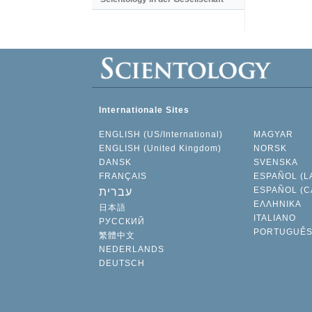
Internationale Sites
ENGLISH (US/International)
MAGYAR
ENGLISH (United Kingdom)
NORSK
DANSK
SVENSKA
FRANÇAIS
ESPAÑOL (L
ESPAÑOL (C
עברית
ΕΛΛΗΝΙΚA
日本語
ITALIANO
РУССКИЙ
PORTUGUÊ
繁體中文
NEDERLANDS
DEUTSCH