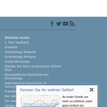
Ähnliche Seiten
L. Ron Hubbard
Dianetik
Scientology Network
Scientology Religion
David Miscavige
Starten Sie Ihren kostenlosen Online-
Kurs
Ehrenamtliche Geistliche der
Scientology
International Association of
Scientologists
Kennen Sie Ihr wahres Selbst!
Freedom Magazine
Der Weg zum Glücklichsein
Ihr erster Schritt, um
Für eine Welt ohne Drogenkonsum
mehr zu erfahren, kann
ganz einfach ein
United for Human Rights