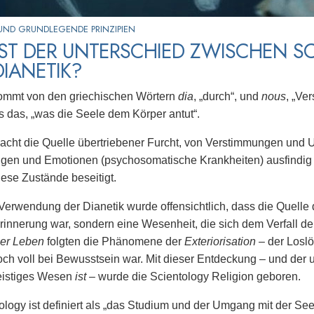
UND GRUNDLEGENDE PRINZIPIEN
IST DER UNTERSCHIED ZWISCHEN S
IANETIK?
mmt von den griechischen Wörtern
dia
, „durch“, und
nous
, „Ve
als das, „was die Seele dem Körper antut“.
acht die Quelle übertriebener Furcht, von Verstimmungen und U
gen und Emotionen (psychosomatische Krankheiten) ausfindig 
ese Zustände beseitigt.
Verwendung der Dianetik wurde offensichtlich, dass die Quelle 
Erinnerung war, sondern eine Wesenheit, die sich dem Verfall de
er Leben
folgten die Phänomene der
Exteriorisation
– der Losl
h voll bei Bewusstsein war. Mit dieser Entdeckung – und der 
eistiges Wesen
ist
– wurde die Scientology Religion geboren.
ology ist definiert als „das Studium und der Umgang mit der See