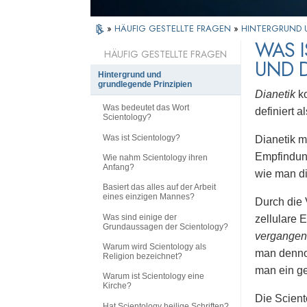
»
HÄUFIG GESTELLTE FRAGEN
»
HINTERGRUND 
WAS 
HÄUFIG GESTELLTE FRAGEN
UND D
Hintergrund und
grundlegende Prinzipien
Dianetik
ko
Was bedeutet das Wort
definiert 
Scientology?
Was ist Scientology?
Dianetik m
Empfindun
Wie nahm Scientology ihren
Anfang?
wie man di
Basiert das alles auf der Arbeit
eines einzigen Mannes?
Durch die 
Was sind einige der
zellulare 
Grundaussagen der Scientology?
vergangen
Warum wird Scientology als
man dennoc
Religion bezeichnet?
man ein g
Warum ist Scientology eine
Kirche?
Die Scient
Hat Scientology heilige Schriften?