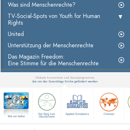
Was sind Menschenrechte?
TV-Social-Spots von Youth for Human
Rights
United
Unterstützung der Menschenrechte
Das Magazin Freedom:
Eine Stimme für die Menschenrechte
Globale humanitäre und Sozialprogramme,
die von der Scientology Kirche gefördert werden
▼
Der Weg zum
Applied Scholastics
Criminon
Wie wir helfen
Glücklichsein