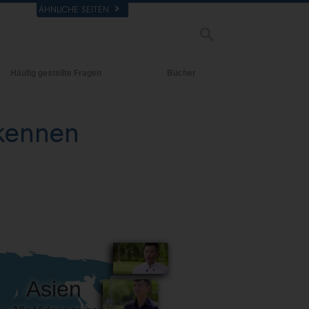
ÄHNLICHE SEITEN
Häufig gestellte Fragen
Bücher
rgrund und
Einführende Bücher
legende Prinzipien
 kennen
Hörbücher
halb einer Scientology Kirche
Einführungsvorträge
rganisation der Scientology
Filme