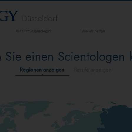
Düsseldorf
Was ist Scientology?
Wie wir helfen
Anschauungen und Praxis
Hinte
grund
 Sie einen Scientologen
Scientology Bekenntnisse und
Kodizes
Inner
Was Scientologen über Scientology
Die O
Regionen anzeigen
Berufe anzeigen
sagen
Lernen Sie einen Scientologen kennen
Innerhalb einer Scientology Kirche
Die Grundprinzipien der Scientology
Eine Einführung in die Dianetik
Liebe und Hass – Was ist Größe?