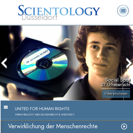
Düsseldorf
L. Ron
Was ist
Ehrenamtliche
Häufig gestellte
Bücher
Hubbard
Scientology?
Geistliche
Fragen
Social Spot
27. Urheberrecht
Video anschauen
UNITED FOR HUMAN RIGHTS
VERWIRKLICHT MENSCHENRECHTE WELTWEIT
Verwirklichung der Menschenrechte