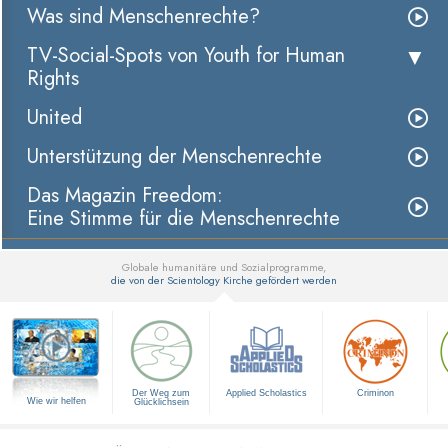
Was sind Menschenrechte?
TV-Social-Spots von Youth for Human
Rights
United
Unterstützung der Menschenrechte
Das Magazin Freedom:
Eine Stimme für die Menschenrechte
Globale humanitäre und Sozialprogramme,
die von der Scientology Kirche gefördert werden
▼
Der Weg zum
Applied Scholastics
Criminon
Wie wir helfen
Glücklichsein