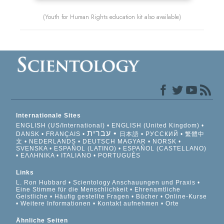
(Youth for Human Rights education kit also available)
Internationale Sites
ENGLISH (US/International)
ENGLISH (United Kingdom)
עברית
DANSK
FRANÇAIS
日本語
РУССКИЙ
繁體中
文
NEDERLANDS
DEUTSCH
MAGYAR
NORSK
SVENSKA
ESPAÑOL (LATINO)
ESPAÑOL (CASTELLANO)
ΕΛΛΗΝΙΚA
ITALIANO
PORTUGUÊS
Links
L. Ron Hubbard
Scientology Anschauungen und Praxis
Eine Stimme für die Menschlichkeit
Ehrenamtliche
Geistliche
Häufig gestellte Fragen
Bücher
Online-Kurse
Weitere Informationen
Kontakt aufnehmen
Orte
Ähnliche Seiten