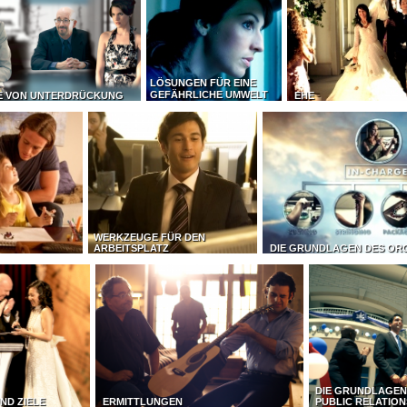
LÖSUNGEN FÜR EINE
GEFÄHRLICHE UMWELT
E VON UNTERDRÜCKUNG
EHE
WERKZEUGE FÜR DEN
ARBEITSPLATZ
DIE GRUNDLAGEN DES OR
DIE GRUNDLAGEN
ND ZIELE
ERMITTLUNGEN
PUBLIC RELATION