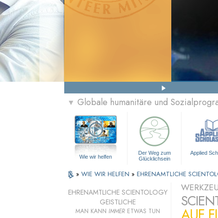
Globale humanitäre und Sozialprog
▼
Der Weg zum
Applied Sch
Wie wir helfen
Glücklichsein
»
WIE WIR HELFEN
»
EHRENAMTLICHE SCIENTOL
WERKZEU
EHRENAMTLICHE SCIENTOLOGY
SCIEN
GEISTLICHE
AUF F
MAN KANN
IMMER
ETWAS TUN