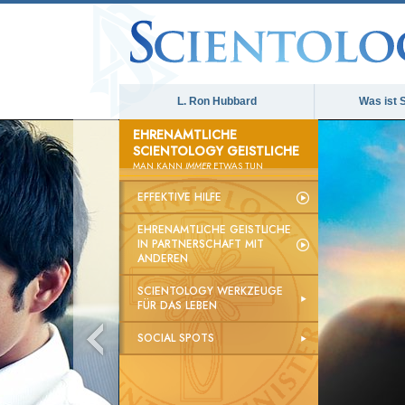
L. Ron Hubbard
Was ist 
EHRENAMTLICHE
SCIENTOLOGY GEISTLICHE
MAN KANN
IMMER
ETWAS TUN
EFFEKTIVE HILFE
EHRENAMTLICHE GEISTLICHE
IN PARTNERSCHAFT MIT
ANDEREN
SCIENTOLOGY WERKZEUGE
FÜR DAS LEBEN
SOCIAL SPOTS