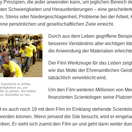
y Prinzipien, die jeder anwenden kann, um jeglichen Bereich 
sten Schwierigkeiten und Herausforderungen – eine gescheiter
n, Stress oder Niedergeschlagenheit, Probleme bei der Arbeit, 
ine persönlichen und gesellschaftlichen Ziele erreicht.
Durch aus dem Leben gegriffene Beispi
besseres Verständnis aller wichtigen I
die Anwendung der Materialien erleichte
Der Film
Werkzeuge für das Leben
zeigt
wie das Motto der Ehrenamtlichen Geis
tatsächlich verwirklicht wird.
Geistliche in Afrika
ertigkeiten an, um
Um den Film weiteren Millionen von M
lfe zu geben. Sie bilden
us, dasselbe zu tun.
finanzierten Scientologen seine Platzie
 es auch noch 19 mit dem Film im Einklang stehende Scientolo
 werden können. Wenn jemand die Site besucht, wird er eingelad
iben. Er sieht sich zuerst den Film an und geht dann weiter dur