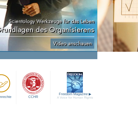
Scientology Werkzeuge für das Leben
rundlagen des Organisierens
Video anschauen
Freedom Magazine
▶
nrechte
CCHR
A Voice for Human Rights