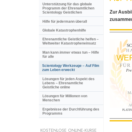
Unterstützung für das globale
Programm der Ehrenamtlichen
Zur Ausbi
Scientology Geistlichen
zusammen
Hilfe für jedermann überall
Globale Katastrophenhilfe
Ehrenamtliche Geistliche helfen –
Weltweiter Katastropheneinsatz
S
H
Man kann
immer
etwas tun – Hilfe
WE
für alle
FÜR
Scientology Werkzeuge – Auf Film
zum Leben erweckt
Pre
Lösungen für jeden Aspekt des
Lebens – Ehrenamtliche
Geistliche online
M
Lösungen für Millionen von
Menschen
A
Ergebnisse der Durchführung des
PLATI
Programms
KOSTENLOSE ONLINE-KURSE