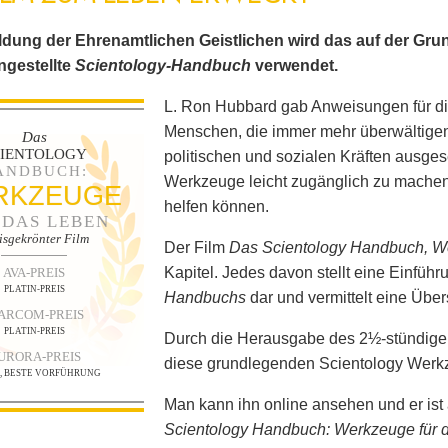
ldung der Ehrenamtlichen Geistlichen wird das auf der Gr
gestellte
Scientology-Handbuch
verwendet.
L. Ron Hubbard gab Anweisungen für di
Menschen, die immer mehr überwältigen
Das
CIENTOLOGY
politischen und sozialen Kräften ausge
ANDBUCH:
Werkzeuge leicht zugänglich zu machen,
RKZEUGE
helfen können.
 DAS LEBEN
isgekrönter Film
Der Film
Das Scientology Handbuch, W
Kapitel. Jedes davon stellt eine Einführ
AVA-PREIS
PLATIN-PREIS
Handbuchs
dar und vermittelt eine Über
ARCOM-PREIS
PLATIN-PREIS
Durch die Herausgabe des 2½-stündigen
URORA-PREIS
diese grundlegenden Scientology Werkze
N, BESTE VORFÜHRUNG
Man kann ihn online ansehen und er ist 
Scientology Handbuch: Werkzeuge für 