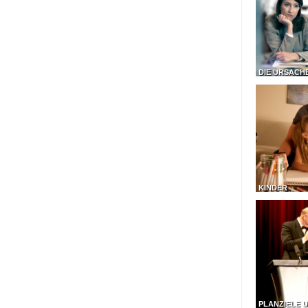
DIE URSACH
KINDER
PLANZIELE U