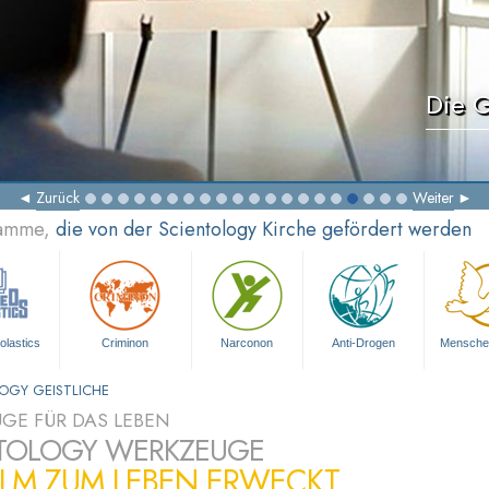
Die G
Zurück
Weiter
ramme,
die von der Scientology Kirche gefördert werden
olastics
Criminon
Narconon
Anti-Drogen
Mensche
OGY GEISTLICHE
GE FÜR DAS LEBEN
TOLOGY WERKZEUGE
ILM ZUM LEBEN ERWECKT