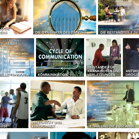
LOGIE
RENS
DIE DYNAMIKEN DES DASEINS
DIE BESTANDTEILE D
BEISTÄNDE FÜR
KRANKHEITEN UND
ANTWO
NELLE TONSKALA
KOMMUNIKATION
VERLETZUNGEN
DROGE
INTEGRITÄT UND
LÖST
EHRLICHKEIT
ETHIK UND DIE ZUSTÄNDE