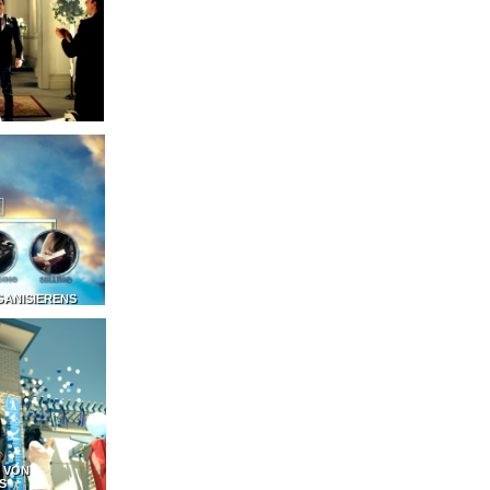
GANISIERENS
 VON
S