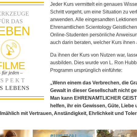
Jeder Kurs vermittelt ein genaues Wissen
Schritt vorgeht, um eine Situation zu ve
ERKZEUGE
anwenden. Alle eingesandten Lektione
FÜR DAS
EBEN
Ehrenamtlichen Scientology Geistlichen 
Online-Studenten persönliche Anweisung
auch darin beraten, welcher Kurs ihnen 
Da ihnen der Kurs von Nutzen war, lasse
FILME
ausbilden. Dies wurde von L. Ron Hubbar
Programm ursprünglich einführte:
– für jeden –
SPEKT
„Wenn einem das Verbrechen, die Gra
S LEBENS
Gewalt in dieser Gesellschaft nicht g
Man kann EHRENAMTLICHER GEISTLIC
helfen, ihr ein Gewissen, Güte, Liebe
lmählich mit Vertrauen, Anständigkeit, Ehrlichkeit und Tolera