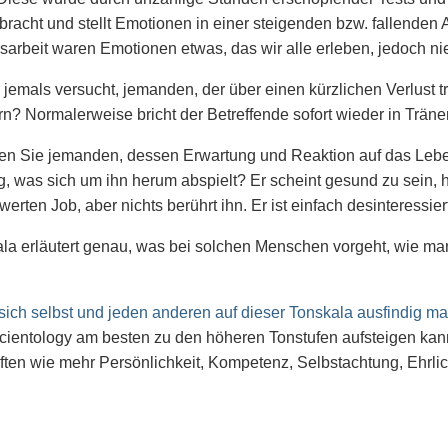
racht und stellt Emotionen in einer steigenden bzw. fallenden 
arbeit waren Emotionen etwas, das wir alle erleben, jedoch nie
jemals versucht, jemanden, der über einen kürzlichen Verlust tr
rn? Normalerweise bricht der Betreffende sofort wieder in Träne
n Sie jemanden, dessen Erwartung und Reaktion auf das Leben 
ig, was sich um ihn herum abspielt? Er scheint gesund zu sein, 
rten Job, aber nichts berührt ihn. Er ist einfach desinteressier
la erläutert genau, was bei solchen Menschen vorgeht, wie ma
ich selbst und jeden anderen auf dieser Tonskala ausfindig m
Scientology am besten zu den höheren Tonstufen aufsteigen ka
ten wie mehr Persönlichkeit, Kompetenz, Selbstachtung, Ehrlic