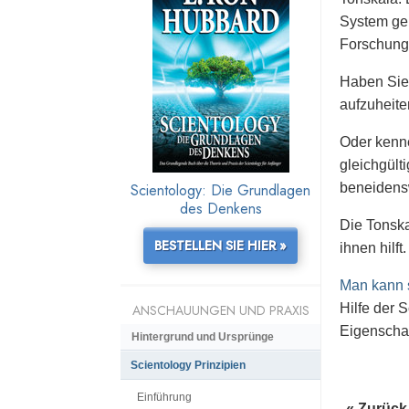
System geb
Forschungs
Haben Sie 
aufzuheite
Oder kenne
gleichgült
Scientology: Die Grundlagen
beneidenswe
des Denkens
Die Tonska
BESTELLEN SIE HIER »
ihnen hilft.
Man kann s
Hilfe der 
ANSCHAUUNGEN UND PRAXIS
Eigenschaf
Hintergrund und Ursprünge
Scientology Prinzipien
Einführung
« Zurück