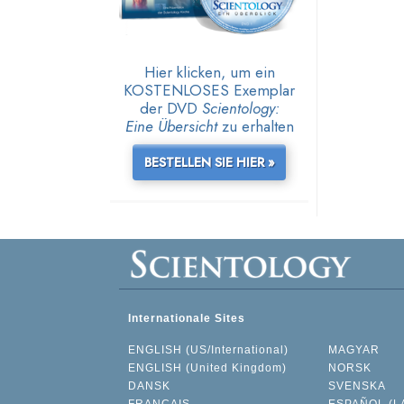
Hier klicken, um ein
KOSTENLOSES Exemplar
der DVD
Scientology:
Eine Übersicht
zu erhalten
BESTELLEN SIE HIER »
Internationale Sites
ENGLISH (US/International)
MAGYAR
ENGLISH (United Kingdom)
NORSK
DANSK
SVENSKA