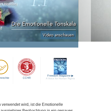
Die Emotionelle Tonskala
Video anschauen
Freedom Magazine
▶
nrechte
CCHR
A Voice for Human Rights
 verwendet wird, ist die Emotionelle
 ausgiebiger Beobachtung in ein genaues