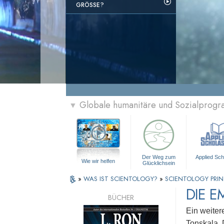
GRÖSSE?
Globale humanitäre und Sozialprog
▼
Der Weg zum
Applied Sch
Wie wir helfen
Glücklichsein
»
WAS IST SCIENTOLOGY?
»
SCIENTOLOGY PRIN
DIE E
BÜCHER
Ein weiter
Tonskala. 