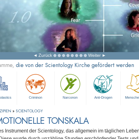
Zurück
Weiter
ramme,
die von der Scientology Kirche gefördert werden
olastics
Criminon
Narconon
Anti-Drogen
Mensche
ZIPIEN
»
SCIENTOLOGY
MOTIONELLE TONSKALA
es Instrument der Scientology, das allgemein im täglichen Leben
Diese wurde durch unzählige Stunden erschöpfender Tests und