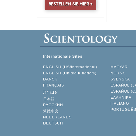
BESTELLEN SIE HIER »
Internationale Sites
ENGLISH (US/International)
MAGYAR
ENGLISH (United Kingdom)
NORSK
DANSK
SVENSKA
FRANÇAIS
ESPAÑOL (L
ESPAÑOL (C
עברית
ΕΛΛΗΝΙΚA
日本語
ITALIANO
РУССКИЙ
PORTUGUÊ
繁體中文
NEDERLANDS
DEUTSCH