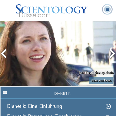
Düsseldorf
L. Ron
Was ist
Ehrenamtliche
Häufig gestellte
Bücher
Hubbard
Scientology?
Geistliche
Fragen
Jennifer, Schauspielerin
Video anschauen
DIANETIK
Dianetik: Eine Einführung