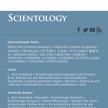
Internationale Sites
ENGLISH (US/International)
ENGLISH (United Kingdom)
עברית
DANSK
FRANÇAIS
日本語
РУССКИЙ
繁體中
文
NEDERLANDS
DEUTSCH
MAGYAR
NORSK
SVENSKA
ESPAÑOL (LATINO)
ESPAÑOL (CASTELLANO)
ΕΛΛΗΝΙΚA
ITALIANO
PORTUGUÊS
Links
L. Ron Hubbard
Scientology Anschauungen und Praxis
Eine Stimme für die Menschlichkeit
Ehrenamtliche
Geistliche
Häufig gestellte Fragen
Bücher
Online-Kurse
Weitere Informationen
Kontakt aufnehmen
Orte
Ähnliche Seiten
L. Ron Hubbard
Dianetik
Scientology Network
Scientology Religion
David Miscavige
Starten Sie Ihren
kostenlosen Online-Kurs
Ehrenamtliche Geistliche der
Scientology
International Association of Scientologists