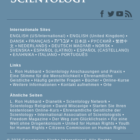
Internationale Sites
ENGLISH (US/International)
ENGLISH (United Kingdom)
עברית
DANSK
FRANÇAIS
日本語
РУССКИЙ
繁體中
文
NEDERLANDS
DEUTSCH
MAGYAR
NORSK
SVENSKA
ESPAÑOL (LATINO)
ESPAÑOL (CASTELLANO)
ΕΛΛΗΝΙΚA
ITALIANO
PORTUGUÊS
Links
L. Ron Hubbard
Scientology Anschauungen und Praxis
Eine Stimme für die Menschlichkeit
Ehrenamtliche
Geistliche
Häufig gestellte Fragen
Bücher
Online-Kurse
Weitere Informationen
Kontakt aufnehmen
Orte
Ähnliche Seiten
L. Ron Hubbard
Dianetik
Scientology Network
Scientology Religion
David Miscavige
Starten Sie Ihren
kostenlosen Online-Kurs
Ehrenamtliche Geistliche der
Scientology
International Association of Scientologists
Freedom Magazine
Der Weg zum Glücklichsein
Für eine
Welt ohne Drogenkonsum
United for Human Rights
Youth
for Human Rights
Citizens Commission on Human Rights