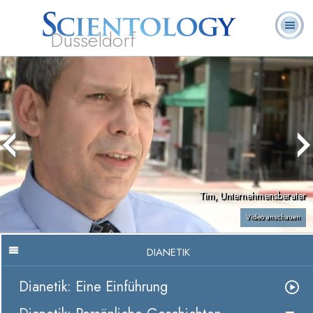
Düsseldorf
L. Ron
Was ist
Ehrenamtliche
Häufig gestellte
Bücher
Hubbard
Scientology?
Geistliche
Fragen
Tim, Unternehmensberater
Video anschauen
DIANETIK
Dianetik: Eine Einführung