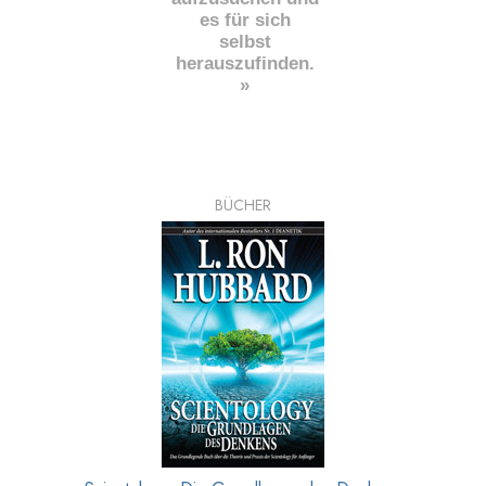
es für sich
selbst
herauszufinden.
»
BÜCHER