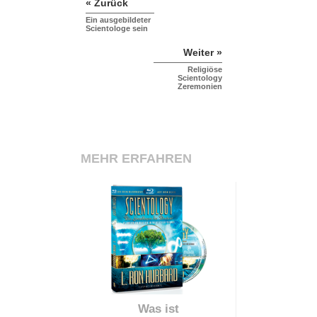
« Zurück
Ein ausgebildeter
Scientologe sein
Weiter »
Religiöse
Scientology
Zeremonien
MEHR ERFAHREN
Was ist