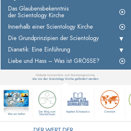
Das Glaubensbekenntnis
der Scientology Kirche
Innerhalb einer Scientology Kirche
Die Grundprinzipien der Scientology
Dianetik: Eine Einführung
Liebe und Hass – Was ist GRÖSSE?
Globale humanitäre und Sozialprogramme,
die von der Scientology Kirche gefördert werden
▼
Der Weg zum
Applied Scholastics
Criminon
Wie wir helfen
Glücklichsein
DER WERT DER