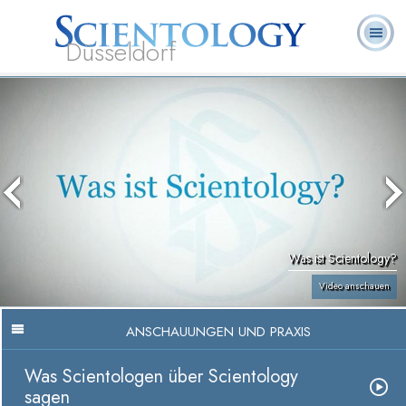
Düsseldorf
L. Ron
Was ist
Ehrenamtliche
Häufig gestellte
Bücher
Hubbard
Scientology?
Geistliche
Fragen
Was ist Scientology?
Video anschauen
ANSCHAUUNGEN UND PRAXIS
Was Scientologen über Scientology
sagen