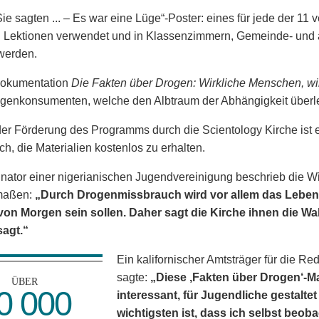
Sie sagten ... – Es war eine Lüge“-Poster: eines für jede der 
 Lektionen ver­wendet und in Klassen­zimmern, Gemeinde- und
werden.
okumentation
Die Fakten über Drogen: Wirkliche Menschen, w
genkonsumenten, welche den Albtraum der Abhängigkeit überl
der Förderung des Programms durch die Scientology Kirche is
ch, die Materialien kostenlos zu erhalten.
nator einer nigerianischen Jugendvereinigung beschrieb die 
maßen:
„Durch Drogenmissbrauch wird vor allem das Leben 
von Morgen sein sollen. Daher sagt die Kirche ihnen die Wa
sagt.“
Ein kalifornischer Amtsträger für die 
sagte:
„Diese ‚Fakten über Drogen‘-Ma
ÜBER
0 000
interessant, für Jugendliche gestalte
wichtigsten ist, dass ich selbst beoba