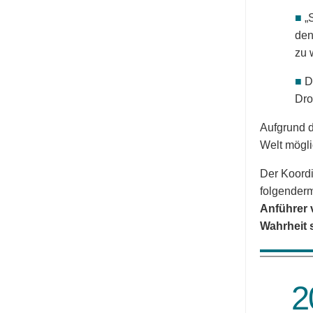
■
„
den
zu 
■
D
Dro
Aufgrund 
Welt mögli
Der Koordi
folgender
Anführer 
Wahrheit 
2