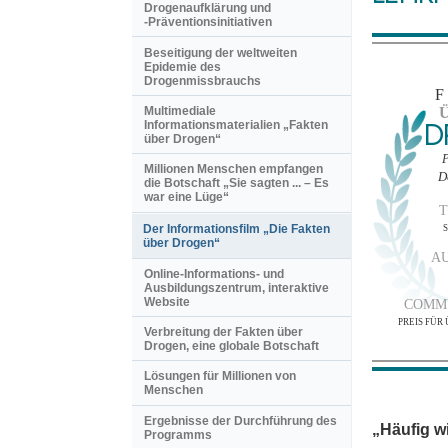
Drogenaufklärung und
-Präventionsinitiativen
Beseitigung der weltweiten
Epidemie des
Drogenmissbrauchs
Multimediale
D
Informationsmaterialien „Fakten
über Drogen“
P
Millionen Menschen empfangen
D
die Botschaft „Sie sagten ... – Es
war eine Lüge“
T
Der Informationsfilm „Die Fakten
über Drogen“
AU
Online-Informations- und
Ausbildungszentrum, interaktive
Website
COMMU
PREIS FÜ
Verbreitung der Fakten über
Drogen, eine globale Botschaft
Lösungen für Millionen von
Menschen
Ergebnisse der Durchführung des
„Häufig wi
Programms