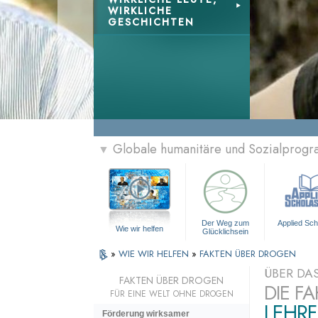
WIRKLICHE
GESCHICHTEN
Globale humanitäre und Sozialprog
▼
Der Weg zum
Applied Sch
Wie wir helfen
Glücklichsein
»
WIE WIR HELFEN
»
FAKTEN ÜBER DROGEN
ÜBER DA
FAKTEN ÜBER DROGEN
DIE F
FÜR EINE WELT OHNE DROGEN
LEHRF
Förderung wirksamer