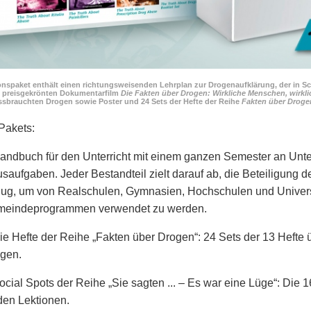
onspaket enthält einen richtungsweisenden Lehrplan zur Drogenaufklärung, der in S
n preisgekrönten Dokumentarfilm
Die Fakten über Drogen: Wirkliche Menschen, wirkl
ssbrauchten Drogen sowie Poster und 24 Sets der Hefte der Reihe
Fakten über Droge
 Pakets:
andbuch für den Unterricht mit einem ganzen Semester an Unte
saufgaben. Jeder Bestandteil zielt darauf ab, die Beteiligung der
ug, um von Realschulen, Gymnasien, Hochschulen und Univer
eindeprogrammen verwendet zu werden.
ie Hefte der Reihe „Fakten über Drogen“: 24 Sets der 13 Hefte
gen.
ocial Spots der Reihe „Sie sagten ... – Es war eine Lüge“: Die 
den Lektionen.