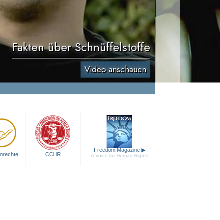
Fakten über Schnüffelstoffe
Video anschauen
Freedom Magazine
▶
nrechte
CCHR
A Voice for Human Rights