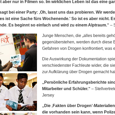
st aber nur in Filmen so. Im wirklichen Leben ist das eine g
agt bei einer Party: ‚Oh, lasst uns das probieren. Wir wer
es ist eine Sache fürs Wochenende.‘ So ist es aber nicht. Es
e. Es beginnt so einfach und wird zu einem Alptraum.“
– 
Junge Menschen, die „alles bereits geh
gegenüberstehen, werden durch diese Er
Gefahren von Drogen konfrontiert, was 
Die Auswirkung der Dokumentation spieg
verschiedenster Fachleute wider, die sie
zur Aufklärung über Drogen gemacht ha
„Persönliche Erfahrungsberichte sind
Mitarbeiter und Schüler.“
– Stellvertr
Jersey
„Die ‚Fakten über Drogen‘-Materialien
die vorhanden sein kann, wenn Poliz