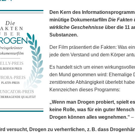
Den Kern des Informationsprogramms 
minütige Dokumentarfilm
Die Fakten 
Die
wirkliche Geschehnisse
über die 11 
FAKTEN
ÜBER
Substanzen.
ROGEN
Der Film präsentiert die Fakten: Was e
reisgekrönter
okumentarfilm
jede dem Verstand und dem Körper antut 
ELLY-PREIS
Es handelt sich um einen wirkungsvollen
SILBERNER PREIS
den Mund genommen wird: Ehemalige D
RORA-PREIS
zerstörende Abhängigkeit überlebt haben
PLATIN-PREIS
Kennzeichen dieses Programms:
NICATOR-PREIS
R ÜBERRAGENDE QUALITÄT
„Wenn man Drogen probiert, spielt es 
keine Rolle, was für ein guter Mensch
Drogen können alles wegnehmen.“
– 
rd versucht, Drogen zu verherrlichen, z. B. dass Drogenhänd