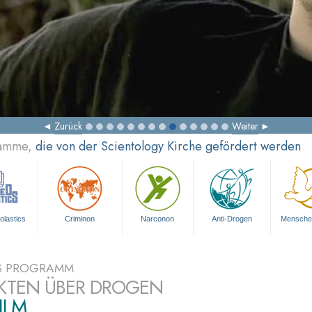
Zurück
Weiter
ramme,
die von der Scientology Kirche gefördert werden
olastics
Criminon
Narconon
Anti-Drogen
Mensche
S PROGRAMM
AKTEN ÜBER DROGEN
ILM