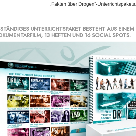
„Fakten über Drogen“-Unterrichtspakets
LSTÄNDIGES UNTERRICHTSPAKET BESTEHT AUS EINEM
OKUMENTARFILM, 13 HEFTEN UND 16 SOCIAL SPOTS.