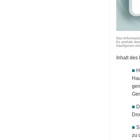
Das Informati
Es enthält de
häufigsten mi
Inhalt des
■
H
Hau
gen
Gem
■
D
Dro
■
S
zu 