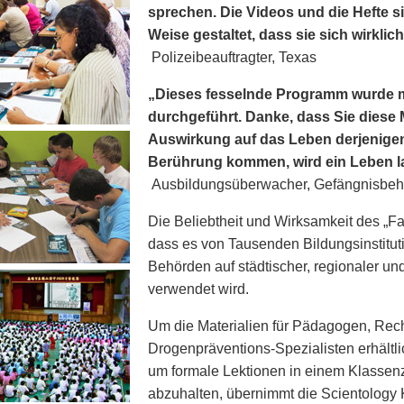
sprechen. Die Videos und die Hefte s
Weise gestaltet, dass sie sich wirkli
Polizeibeauftragter, Texas
„Dieses fesselnde Programm wurde mi
durchgeführt. Danke, dass Sie diese M
Auswirkung auf das Leben derjenigen
Berührung kommen, wird ein Leben l
Ausbildungsüberwacher, Gefängnisbehö
Die Beliebtheit und Wirksamkeit des „F
dass es von Tausenden Bildungsinstitu
Behörden auf städtischer, regionaler u
verwendet wird.
Um die Materialien für Pädagogen, Rech
Drogenpräventions-Spezialisten erhältlic
um formale Lektionen in einem Klasse
abzuhalten, übernimmt die Scientology K