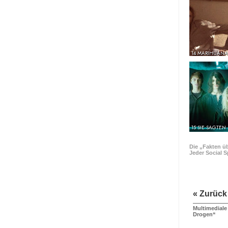
14 MARIHUANA
15 SIE SAGTEN
Die „Fakten ü
Jeder Social S
« Zurück
Multimediale
Drogen“