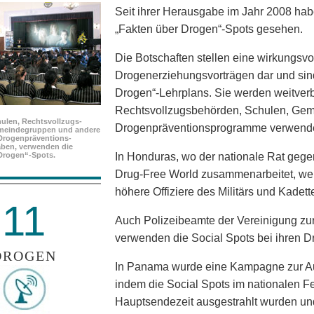
Seit ihrer Herausgabe im Jahr 2008 ha
„Fakten über Drogen“-Spots gesehen.
Die Botschaften stellen eine wirkungsvo
Drogenerziehungsvorträgen dar und sind
Drogen“-Lehrplans. Sie werden weitverb
Rechtsvollzugsbehörden, Schulen, Ge
ulen, Rechtsvollzugs­
Drogenpräventionsprogramme verwende
meindegruppen und andere
Drogenpräventions­
ben, verwenden die
Drogen“-Spots.
In Honduras, wo der nationale Rat gege
Drug-Free World zusammenarbeitet, werd
höhere Offiziere des Militärs und Kadet
11
Auch Polizeibeamte der Vereinigung zu
verwenden die Social Spots bei ihren D
DROGEN
In Panama wurde eine Kampagne zur Au
indem die Social Spots im nationalen 
Hauptsendezeit ausgestrahlt wurden un