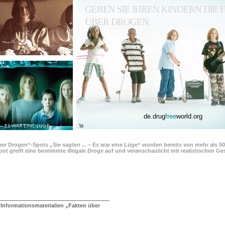
GEBEN SIE IHREN KINDERN DIE
ÜBER DROGEN.
de.drug
free
world.org
 – ES WAR EINE LÜGE
16
ber Drogen“-Spots „Sie sagten ... – Es war eine Lüge“ wurden bereits von mehr als 5
pot greift eine bestimmte illegale Droge auf und veranschaulicht mit realistischen 
 Informationsmaterialien „Fakten über