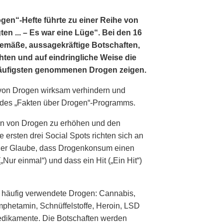
gen“-Hefte führte zu einer Reihe von
en ... – Es war eine Lüge“. Bei den 16
gemäße, aussagekräftige Botschaften,
hten und auf eindringliche Weise die
häufigsten genommenen Drogen zeigen.
von Drogen wirksam verhindern und
l des „Fakten über Drogen“-Programms.
gen von Drogen zu erhöhen und den
ersten drei Social Spots richten sich an
: der Glaube, dass Drogenkonsum einen
„Nur einmal“) und dass ein Hit („Ein Hit“)
m häufig verwendete Drogen: Cannabis,
mphetamin, Schnüffelstoffe, Heroin, LSD
Medikamente. Die Botschaften werden