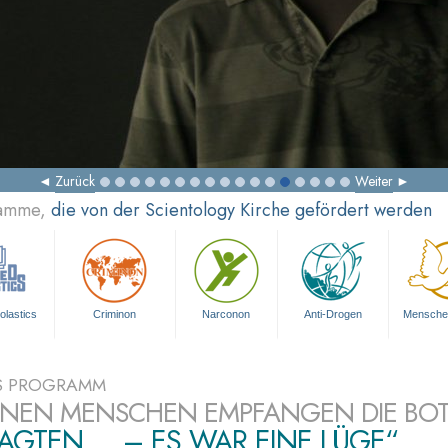
Zurück
Weiter
ramme,
die von der Scientology Kirche gefördert werden
olastics
Criminon
Narconon
Anti-Drogen
Mensche
S PROGRAMM
ONEN MENSCHEN EMPFANGEN DIE BO
SAGTEN ... – ES WAR EINE LÜGE“