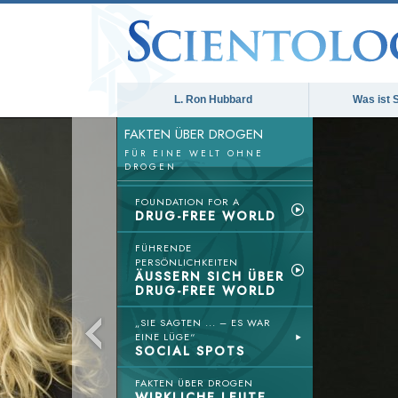
L. Ron Hubbard
Was ist 
FAKTEN ÜBER DROGEN
FÜR EINE WELT OHNE
DROGEN
FOUNDATION FOR A
DRUG-FREE WORLD
FÜHRENDE
PERSÖNLICHKEITEN
ÄUSSERN SICH ÜBER
DRUG-FREE WORLD
„SIE SAGTEN ... – ES WAR
EINE LÜGE“
SOCIAL SPOTS
FAKTEN ÜBER DROGEN
WIRKLICHE LEUTE,