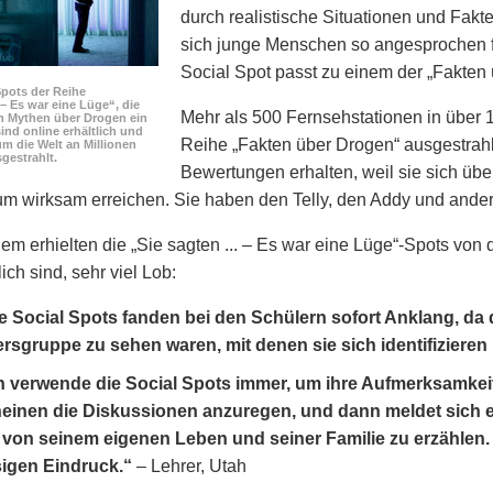
durch realistische Situationen und Fakte
sich junge Menschen so angesprochen f
Social Spot passt zu einem der „Fakten
Spots der Reihe
. – Es war eine Lüge“, die
Mehr als 500 Fernsehstationen in über 
n Mythen über Drogen ein
ind online erhältlich und
Reihe „Fakten über Drogen“ ausgestrahl
m die Welt an Millionen
gestrahlt.
Bewertungen erhalten, weil sie sich üb
kum wirksam erreichen. Sie haben den Telly, den Addy und an
lem erhielten die „Sie sagten ... – Es war eine Lüge“-Spots von
ich sind, sehr viel Lob:
e Social Spots fanden bei den Schülern sofort Anklang, da
ersgruppe zu sehen waren, mit denen sie sich identifizieren
h verwende die Social Spots immer, um ihre Aufmerksamkei
einen die Diskussionen anzuregen, und dann meldet sich 
von seinem eigenen Leben und seiner Familie zu erzählen. 
sigen Eindruck.“
– Lehrer, Utah