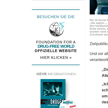
BESUCHEN SIE DIE
Die 16 Social 
„Sie sagten ..
den häufigste
Ende setzen, s
wurden rund u
Zuschauer aus
FOUNDATION FOR A
Zielpubli
DRUG-FREE WORLD
OFFIZIELLE WEBSITE
Und vor al
HIER KLICKEN »
verantwortl
„Di
MEHR
INFORMATIONEN
Alt
„Ic
sch
um 
rie