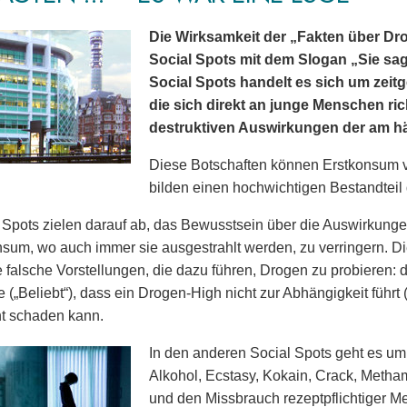
Die Wirksamkeit der „Fakten über Dro
Social Spots mit dem Slogan „Sie sagt
Social Spots handelt es sich um zeit
die sich direkt an junge Menschen ric
destruktiven Auswirkungen der am 
Diese Botschaften können Erstkonsum 
bilden einen hochwichtigen Bestandtei
 Spots zielen darauf ab, das Bewusstsein über die Auswirkun
um, wo auch immer sie ausgestrahlt werden, zu verringern. Die 
 falsche Vorstellungen, die dazu führen, Drogen zu probieren
 („Beliebt“), dass ein Drogen-High nicht zur Abhängigkeit führt (
t schaden kann.
In den anderen Social Spots geht es u
Alkohol, Ecstasy, Kokain, Crack, Metha
und den Missbrauch rezeptpflichtiger 