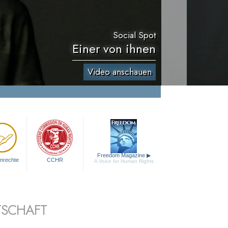
Social Spot
Einer von ihnen
Video anschauen
Freedom Magazine
▶
nrechte
CCHR
A Voice for Human Rights
TSCHAFT