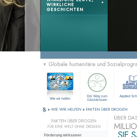
WIRKLICHE
GESCHICHTEN
Globale humanitäre und Sozialprog
▼
Der Weg zum
Applied Sch
Wie wir helfen
Glücklichsein
»
WIE WIR HELFEN
»
FAKTEN ÜBER DROGEN
ÜBER DA
FAKTEN ÜBER DROGEN
MILLI
FÜR EINE WELT OHNE DROGEN
„SIE 
Förderung wirksamer