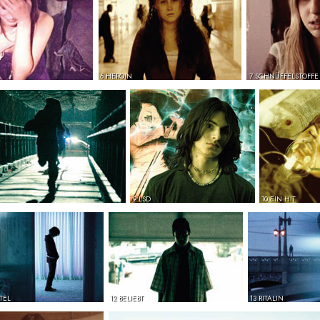
6 HEROIN
7 SCHNÜFFELSTOFFE
9 LSD
10 EIN HIT
TEL
12 BELIEBT
13 RITALIN