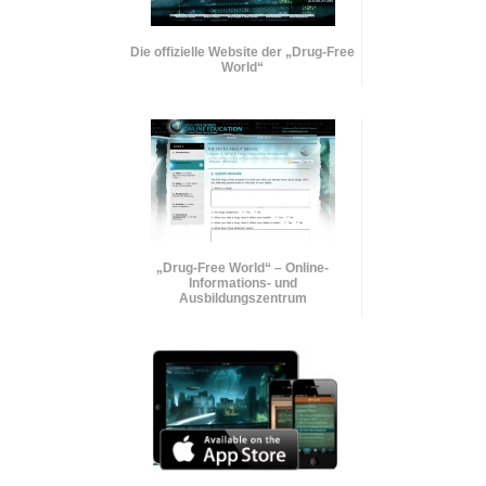
Die offizielle Website der „Drug-Free
World“
„Drug-Free World“ – Online-
Informations- und
Ausbildungszentrum