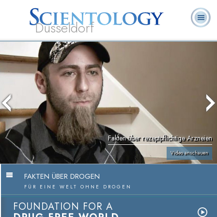
Düsseldorf
L. Ron
Was ist
Ehrenamtliche
Häufig gestellte
Bücher
Hubbard
Scientology?
Geistliche
Fragen
Fakten über rezeptpflichtige Arzneien
Video anschauen
FAKTEN ÜBER DROGEN
FÜR EINE WELT OHNE DROGEN
FOUNDATION FOR A