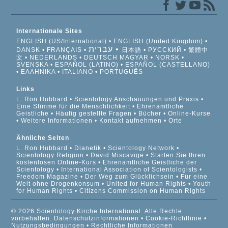
Internationale Sites
ENGLISH (US/International)
ENGLISH (United Kingdom)
עברית
DANSK
FRANÇAIS
日本語
РУССКИЙ
繁體中
文
NEDERLANDS
DEUTSCH
MAGYAR
NORSK
SVENSKA
ESPAÑOL (LATINO)
ESPAÑOL (CASTELLANO)
ΕΛΛΗΝΙΚA
ITALIANO
PORTUGUÊS
Links
L. Ron Hubbard
Scientology Anschauungen und Praxis
Eine Stimme für die Menschlichkeit
Ehrenamtliche
Geistliche
Häufig gestellte Fragen
Bücher
Online-Kurse
Weitere Informationen
Kontakt aufnehmen
Orte
Ähnliche Seiten
L. Ron Hubbard
Dianetik
Scientology Network
Scientology Religion
David Miscavige
Starten Sie Ihren
kostenlosen Online-Kurs
Ehrenamtliche Geistliche der
Scientology
International Association of Scientologists
Freedom Magazine
Der Weg zum Glücklichsein
Für eine
Welt ohne Drogenkonsum
United for Human Rights
Youth
for Human Rights
Citizens Commission on Human Rights
© 2026 Scientology Kirche International. Alle Rechte
vorbehalten.
Datenschutzinformationen
•
Cookie-Richtlinie
•
Nutzungsbedingungen
•
Rechtliche Informationen