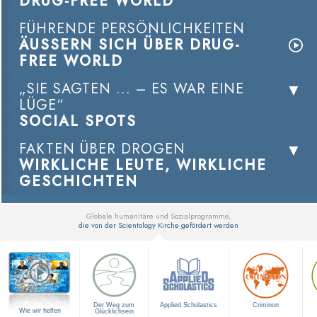
DRUG-FREE WORLD
FÜHRENDE PERSÖNLICHKEITEN
ÄUSSERN SICH ÜBER DRUG-
FREE WORLD
„SIE SAGTEN ... – ES WAR EINE
LÜGE“
SOCIAL SPOTS
FAKTEN ÜBER DROGEN
WIRKLICHE LEUTE, WIRKLICHE
GESCHICHTEN
Globale humanitäre und Sozialprogramme,
die von der Scientology Kirche gefördert werden
▼
Der Weg zum
Applied Scholastics
Criminon
Wie wir helfen
Glücklichsein