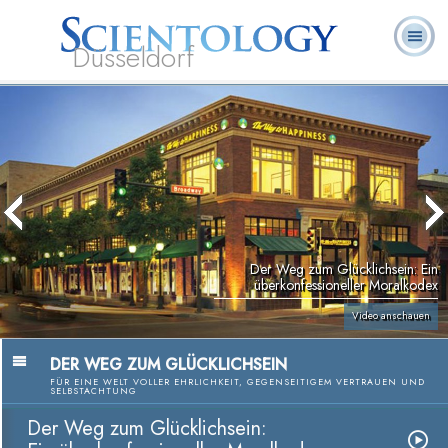
Düsseldorf
L. Ron
Was ist
Ehrenamtliche
Häufig gestellte
Bücher
Hubbard
Scientology?
Geistliche
Fragen
Der Weg zum Glücklichsein: Ein
überkonfessioneller Moralkodex
Video anschauen
DER WEG ZUM GLÜCKLICHSEIN
FÜR EINE WELT VOLLER EHRLICHKEIT, GEGENSEITIGEM VERTRAUEN UND
SELBSTACHTUNG
Der Weg zum Glücklichsein: