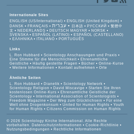
Internationale Sites
ENGLISH (US/International)
ENGLISH (United Kingdom)
עברית
DANSK
FRANÇAIS
日本語
РУССКИЙ
繁體中
文
NEDERLANDS
DEUTSCH
MAGYAR
NORSK
SVENSKA
ESPAÑOL (LATINO)
ESPAÑOL (CASTELLANO)
ΕΛΛΗΝΙΚA
ITALIANO
PORTUGUÊS
Links
L. Ron Hubbard
Scientology Anschauungen und Praxis
Eine Stimme für die Menschlichkeit
Ehrenamtliche
Geistliche
Häufig gestellte Fragen
Bücher
Online-Kurse
Weitere Informationen
Kontakt aufnehmen
Orte
Ähnliche Seiten
L. Ron Hubbard
Dianetik
Scientology Network
Scientology Religion
David Miscavige
Starten Sie Ihren
kostenlosen Online-Kurs
Ehrenamtliche Geistliche der
Scientology
International Association of Scientologists
Freedom Magazine
Der Weg zum Glücklichsein
Für eine
Welt ohne Drogenkonsum
United for Human Rights
Youth
for Human Rights
Citizens Commission on Human Rights
© 2026 Scientology Kirche International. Alle Rechte
vorbehalten.
Datenschutzinformationen
•
Cookie-Richtlinie
•
Nutzungsbedingungen
•
Rechtliche Informationen