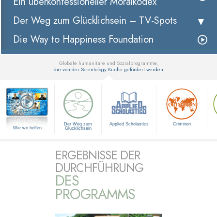
Ein überkonfessioneller Moralkodex
Der Weg zum Glücklichsein –
TV-Spots
Die Way to Happiness Foundation
Globale humanitäre und Sozialprogramme,
die von der Scientology Kirche gefördert werden
▼
Der Weg zum
Applied Scholastics
Criminon
Wie wir helfen
Glücklichsein
ERGEBNISSE DER
DURCHFÜHRUNG
DES
PROGRAMMS