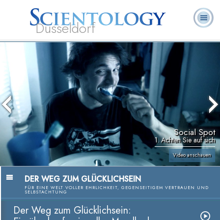
Düsseldorf
L. Ron
Was ist
Ehrenamtliche
Häufig gestellte
Bücher
Hubbard
Scientology?
Geistliche
Fragen
Social Spot
1. Achten Sie auf sich
Video anschauen
DER WEG ZUM GLÜCKLICHSEIN
FÜR EINE WELT VOLLER EHRLICHKEIT, GEGENSEITIGEM VERTRAUEN UND
SELBSTACHTUNG
Der Weg zum Glücklichsein: