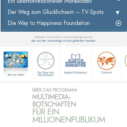
Ein überkonfessioneller Moralkodex
Der Weg zum Glücklichsein –
TV-Spots
Die Way to Happiness Foundation
Globale humanitäre und Sozialprogramme,
die von der Scientology Kirche gefördert werden
▼
Der Weg zum
Applied Scholastics
Criminon
Wie wir helfen
Glücklichsein
ÜBER DAS PROGRAMM
MULTIMEDIA-
BOTSCHAFTEN
FÜR EIN
MILLIONENPUBLIKUM