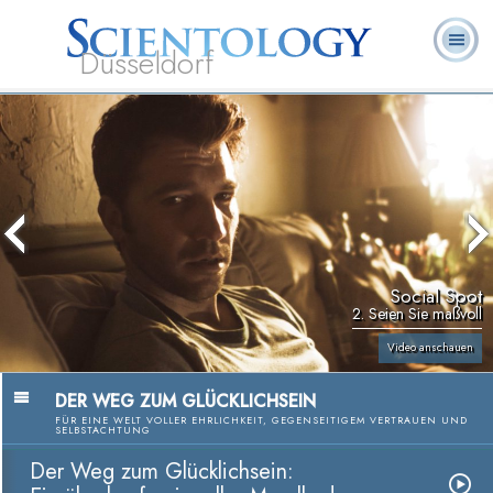
Düsseldorf
L. Ron
Was ist
Ehrenamtliche
Häufig gestellte
Bücher
Hubbard
Scientology?
Geistliche
Fragen
Social Spot
2. Seien Sie maßvoll
Video anschauen
DER WEG ZUM GLÜCKLICHSEIN
FÜR EINE WELT VOLLER EHRLICHKEIT, GEGENSEITIGEM VERTRAUEN UND
SELBSTACHTUNG
Der Weg zum Glücklichsein: