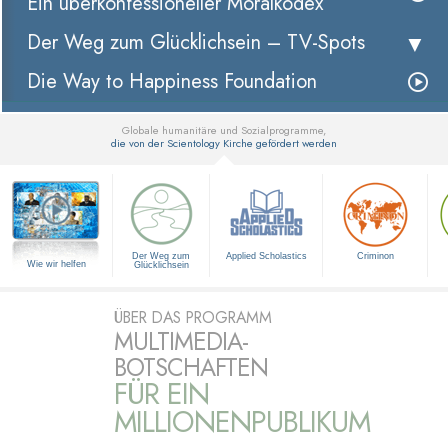
Ein überkonfessioneller Moralkodex
Der Weg zum Glücklichsein –
TV-Spots
Die Way to Happiness Foundation
Globale humanitäre und Sozialprogramme,
die von der Scientology Kirche gefördert werden
▼
Der Weg zum
Applied Scholastics
Criminon
Wie wir helfen
Glücklichsein
ÜBER DAS PROGRAMM
MULTIMEDIA-
BOTSCHAFTEN
FÜR EIN
MILLIONENPUBLIKUM