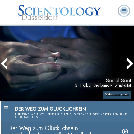
Düsseldorf
L. Ron
Was ist
Ehrenamtliche
Häufig gestellte
Bücher
Hubbard
Scientology?
Geistliche
Fragen
Social Spot
3. Treiben Sie keine Promiskuität
Video anschauen
DER WEG ZUM GLÜCKLICHSEIN
FÜR EINE WELT VOLLER EHRLICHKEIT, GEGENSEITIGEM VERTRAUEN UND
SELBSTACHTUNG
Der Weg zum Glücklichsein: