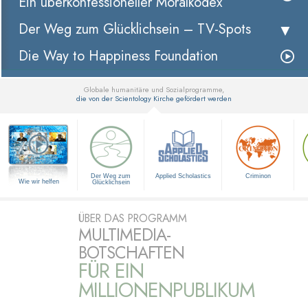
Ein überkonfessioneller Moralkodex
Der Weg zum Glücklichsein –
TV-Spots
Die Way to Happiness Foundation
Globale humanitäre und Sozialprogramme,
die von der Scientology Kirche gefördert werden
▼
Der Weg zum
Applied Scholastics
Criminon
Wie wir helfen
Glücklichsein
ÜBER DAS PROGRAMM
MULTIMEDIA-
BOTSCHAFTEN
FÜR EIN
MILLIONENPUBLIKUM