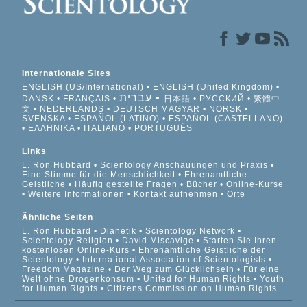
Internationale Sites
ENGLISH (US/International)
ENGLISH (United Kingdom)
עברית
DANSK
FRANÇAIS
日本語
РУССКИЙ
繁體中
文
NEDERLANDS
DEUTSCH
MAGYAR
NORSK
SVENSKA
ESPAÑOL (LATINO)
ESPAÑOL (CASTELLANO)
ΕΛΛΗΝΙΚA
ITALIANO
PORTUGUÊS
Links
L. Ron Hubbard
Scientology Anschauungen und Praxis
Eine Stimme für die Menschlichkeit
Ehrenamtliche
Geistliche
Häufig gestellte Fragen
Bücher
Online-Kurse
Weitere Informationen
Kontakt aufnehmen
Orte
Ähnliche Seiten
L. Ron Hubbard
Dianetik
Scientology Network
Scientology Religion
David Miscavige
Starten Sie Ihren
kostenlosen Online-Kurs
Ehrenamtliche Geistliche der
Scientology
International Association of Scientologists
Freedom Magazine
Der Weg zum Glücklichsein
Für eine
Welt ohne Drogenkonsum
United for Human Rights
Youth
for Human Rights
Citizens Commission on Human Rights