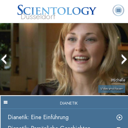
Düsseldorf
L. Ron
Was ist
Ehrenamtliche
Häufig gestellte
Bücher
Hubbard
Scientology?
Geistliche
Fragen
Michelle
Video anschauen
DIANETIK
Dianetik: Eine Einführung