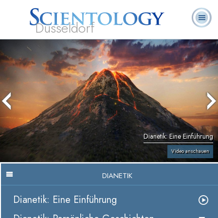
Düsseldorf
L. Ron
Was ist
Ehrenamtliche
Häufig gestellte
Bücher
Hubbard
Scientology?
Geistliche
Fragen
Dianetik: Eine Einführung
Video anschauen
DIANETIK
Dianetik: Eine Einführung